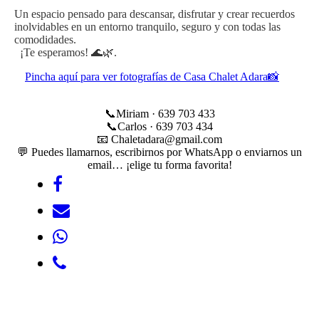
Un espacio pensado para descansar, disfrutar y crear recuerdos
inolvidables en un entorno tranquilo, seguro y con todas las
comodidades.
¡Te esperamos! 🌊🌿.
Pincha aquí para ver fotografías de Casa Chalet Adara📸
📞Miriam · 639 703 433
📞Carlos · 639 703 434
📧 Chaletadara@gmail.com
💬 Puedes llamarnos, escribirnos por WhatsApp o enviarnos un
email… ¡elige tu forma favorita!