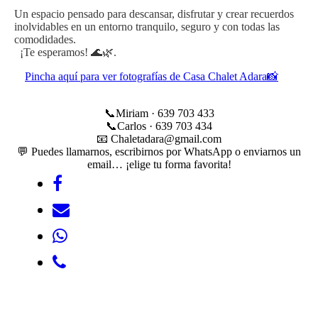
Un espacio pensado para descansar, disfrutar y crear recuerdos
inolvidables en un entorno tranquilo, seguro y con todas las
comodidades.
¡Te esperamos! 🌊🌿.
Pincha aquí para ver fotografías de Casa Chalet Adara📸
📞Miriam · 639 703 433
📞Carlos · 639 703 434
📧 Chaletadara@gmail.com
💬 Puedes llamarnos, escribirnos por WhatsApp o enviarnos un
email… ¡elige tu forma favorita!